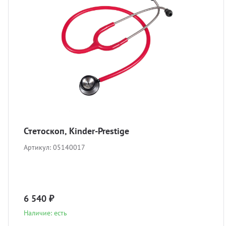
боратория
вости
орудование
мощь покупателю
теринарная литература
ртнерам
оматология
кументы
авматология
ог
Стетоскоп, Kinder-Prestige
Артикул:
05140017
вный материал
врология
6 540 ₽
Наличие: есть
теринарная мебель