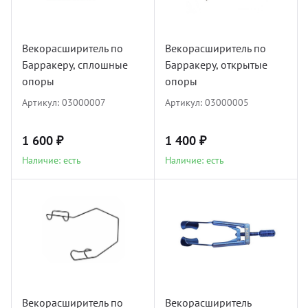
УЗИ с
Разно
Векорасширитель по
Векорасширитель по
Разно
Барракеру, сплошные
Барракеру, открытые
опоры
опоры
Артикул:
03000007
Артикул:
03000005
1 600 ₽
1 400 ₽
Наличие: есть
Наличие: есть
Векорасширитель по
Векорасширитель