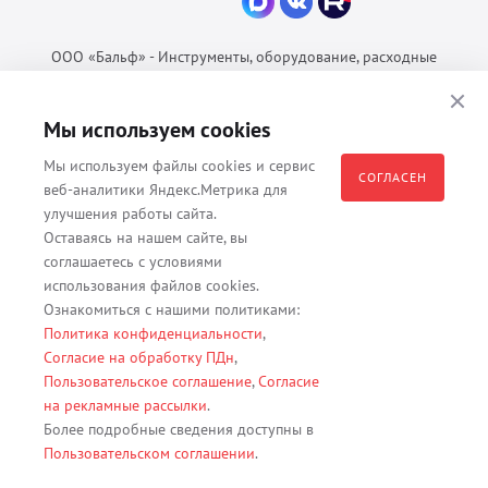
ООО «Бальф» - Инструменты, оборудование, расходные
материалы для ветеринарии © 2026 Все права защищены.
Политика конфиденциальности
Мы используем cookies
Согласие на обработку ПДн
Мы используем файлы cookies и сервис
Пользовательское соглашение
СОГЛАСЕН
веб-аналитики Яндекс.Метрика для
улучшения работы сайта.
Оставаясь на нашем сайте, вы
соглашаетесь с условиями
Все материалы, содержащиеся на данном веб-сайте, в том числе -
использования файлов cookies.
тексты, изображения, каталоги, таблицы, наименования, любая
Ознакомиться с нашими политиками:
иная информация являются собственностью владельца сайта -
Политика конфиденциальности
,
ООО "Бальф" (ОГРН 1079847131825, ИНН 7806376450, юр. адрес
Согласие на обработку ПДн
,
191167 г. Санкт-Петербург, ул. Кременчугская д. 17 корп.2 лит.А
Пользовательское соглашение
,
Согласие
помещение 22-Н). Их полное или частичное распространение,
на рекламные рассылки
.
изменение, копирование, использование без согласия владельца
Более подробные сведения доступны в
данного веб-сайта запрещены.
Пользовательском соглашении
.