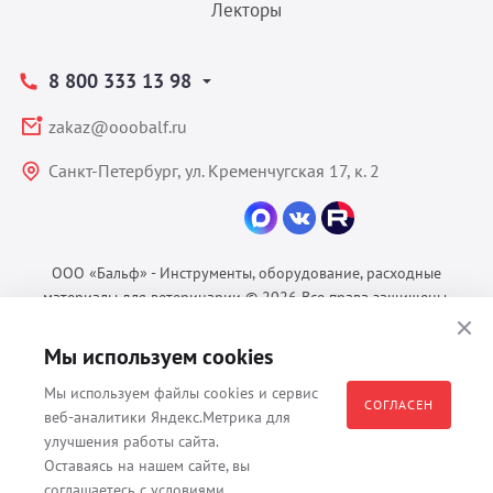
Лекторы
8 800 333 13 98
zakaz@ooobalf.ru
Санкт-Петербург, ул. Кременчугская 17, к. 2
ООО «Бальф» - Инструменты, оборудование, расходные
материалы для ветеринарии © 2026 Все права защищены.
Политика конфиденциальности
Мы используем cookies
Согласие на обработку ПДн
Пользовательское соглашение
Мы используем файлы cookies и сервис
СОГЛАСЕН
веб-аналитики Яндекс.Метрика для
улучшения работы сайта.
Оставаясь на нашем сайте, вы
Все материалы, содержащиеся на данном веб-сайте, в том числе -
соглашаетесь с условиями