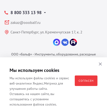
8 800 333 13 98
zakaz@ooobalf.ru
Санкт-Петербург, ул. Кременчугская 17, к. 2
ООО «Бальф» - Инструменты, оборудование, расходные
материалы для ветеринарии © 2026 Все права защищены.
Политика конфиденциальности
Мы используем cookies
Согласие на обработку ПДн
Мы используем файлы cookies и сервис
Пользовательское соглашение
СОГЛАСЕН
веб-аналитики Яндекс.Метрика для
улучшения работы сайта.
Оставаясь на нашем сайте, вы
соглашаетесь с условиями
Все материалы, содержащиеся на данном веб-сайте, в том числе -
использования файлов cookies.
тексты, изображения, каталоги, таблицы, наименования, любая