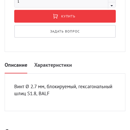
УЗИ 
Разно
КУПИТЬ
Разно
ЗАДАТЬ ВОПРОС
Описание
Характеристики
Винт Ø 2.7 мм, блокируемый, гексагональный
шлиц S1.8, BALF