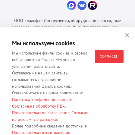
ООО «Бальф» - Инструменты, оборудование, расходные
материалы для ветеринарии © 2026 Все права защищены.
Политика конфиденциальности
Мы используем cookies
Согласие на обработку ПДн
Пользовательское соглашение
Мы используем файлы cookies и сервис
СОГЛАСЕН
веб-аналитики Яндекс.Метрика для
улучшения работы сайта.
Оставаясь на нашем сайте, вы
Все материалы, содержащиеся на данном веб-сайте, в том числе -
соглашаетесь с условиями
тексты, изображения, каталоги, таблицы, наименования, любая
использования файлов cookies.
иная информация являются собственностью владельца сайта -
Ознакомиться с нашими политиками:
ООО "Бальф" (ОГРН 1079847131825, ИНН 7806376450, юр. адрес
Политика конфиденциальности
,
191167 г. Санкт-Петербург, ул. Кременчугская д. 17 корп.2 лит.А
Согласие на обработку ПДн
,
помещение 22-Н). Их полное или частичное распространение,
Пользовательское соглашение
,
Согласие
изменение, копирование, использование без согласия владельца
на рекламные рассылки
.
данного веб-сайта запрещены.
Более подробные сведения доступны в
Пользовательском соглашении
.