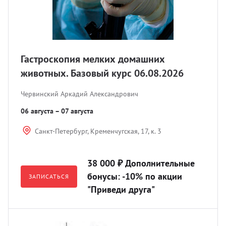
боратория
вости
Лезви
Элект
Прово
Поли
Непро
Иглы,
орудование
мощь покупателю
Ретра
Гибка
Блоки
Нейл
Инфуз
остео
Гастроскопия мелких домашних
теринарная литература
ртнерам
Разно
Жестк
Супр
животных. Базовый курс 06.08.2026
Зонды
Аппар
Червинский Аркадий Александрович
отса
оматология
кументы
Иглы 
Рентг
Разно
06 августа – 07 августа
Гипсо
Перев
авматология
ог
Дозат
Шовны
Санкт-Петербург, Кременчугская, 17, к. 3
инфуз
Систе
(CCL, 
Пелен
вный материал
38 000 ₽ Дополнительные
Обраб
бонусы: -10% по акции
ЗАПИСАТЬСЯ
Сумки
"Приведи друга"
врология
Свети
Шпри
теринарная мебель