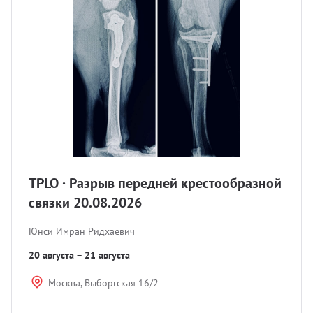
УЗИ с
Разно
Разно
TPLO · Разрыв передней крестообразной
связки 20.08.2026
Юнси Имран Ридхаевич
20 августа – 21 августа
Москва, Выборгская 16/2