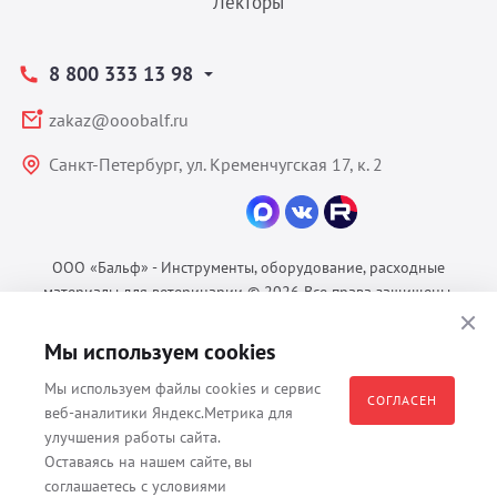
Лекторы
8 800 333 13 98
zakaz@ooobalf.ru
Санкт-Петербург, ул. Кременчугская 17, к. 2
ООО «Бальф» - Инструменты, оборудование, расходные
материалы для ветеринарии © 2026 Все права защищены.
Политика конфиденциальности
Мы используем cookies
Согласие на обработку ПДн
Пользовательское соглашение
Мы используем файлы cookies и сервис
СОГЛАСЕН
веб-аналитики Яндекс.Метрика для
улучшения работы сайта.
Оставаясь на нашем сайте, вы
Все материалы, содержащиеся на данном веб-сайте, в том числе -
соглашаетесь с условиями