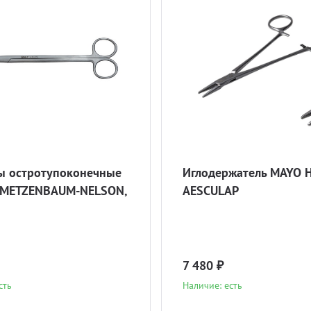
 остротупоконечные
Иглодержатель MAYO 
 METZENBAUM-NELSON,
AESCULAP
7 480 ₽
сть
Наличие: есть