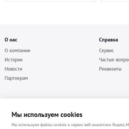
О нас
Справка
О компании
Сервис
История
Частые вопро
Новости
Реквизиты
Партнерам
ООО «Бальф» - Инструменты, оборудование, расходные материалы
Мы используем cookies
для ветеринарии © 2026 Все права защищены.
Мы используем файлы cookies и сервис веб-аналитики Яндекс.М