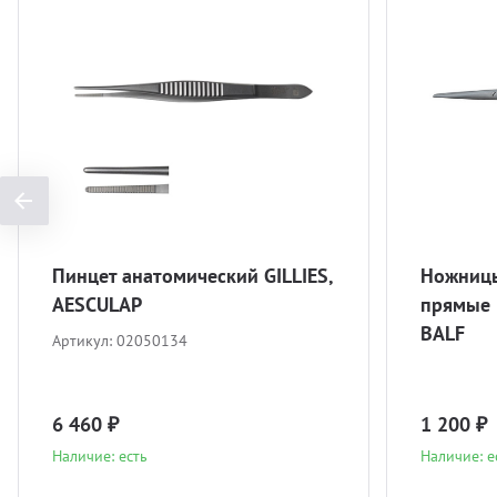
Пинцет анатомический GILLIES,
Ножницы
AESCULAP
прямые
BALF
Артикул:
02050134
6 460 ₽
1 200 ₽
Наличие: есть
Наличие: е