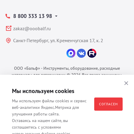
8 800 333 13 98
zakaz@ooobalf.ru
Санкт-Петербург, ул. Кременчугская 17, к. 2
ООО «Бальф» - Инструменты, оборудование, расходные
материалы для ветеринарии © 2026 Все права защищены.
Политика конфиденциальности
Мы используем cookies
Согласие на обработку ПДн
Пользовательское соглашение
Мы используем файлы cookies и сервис
СОГЛАСЕН
веб-аналитики Яндекс.Метрика для
улучшения работы сайта.
Оставаясь на нашем сайте, вы
Все материалы, содержащиеся на данном веб-сайте, в том числе -
соглашаетесь с условиями
тексты, изображения, каталоги, таблицы, наименования, любая
использования файлов cookies.