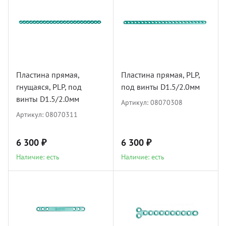
боратория
вости
Лезви
Элект
Прово
Поли
Непро
Иглы,
орудование
мощь покупателю
Ретра
Гибка
Блоки
Нейл
Инфуз
остео
теринарная литература
ртнерам
Разно
Жестк
Супр
Пластина прямая,
Пластина прямая, PLP,
Зонды
Аппар
гнущаяся, PLP, под
под винты D1.5/2.0мм
отса
винты D1.5/2.0мм
оматология
кументы
Иглы 
Рентг
Разно
Артикул:
08070308
Гипсо
Артикул:
08070311
Перев
авматология
ог
Дозат
Шовны
6 300 ₽
6 300 ₽
инфуз
Систе
(CCL, 
Пелен
Наличие: есть
Наличие: есть
вный материал
Обраб
Сумки
врология
Свети
Шпри
теринарная мебель