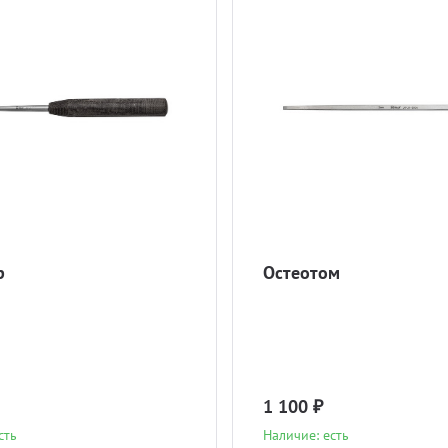
р
Остеотом
1 100 ₽
сть
Наличие: есть