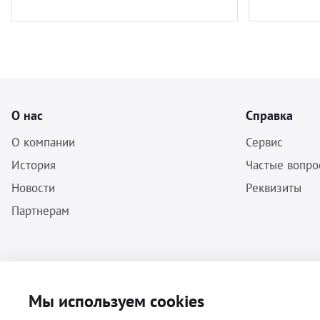
О нас
Справка
О компании
Сервис
История
Частые вопро
Новости
Реквизиты
Партнерам
ООО «Бальф» - Инструменты, оборудование, расходные материалы
Мы используем cookies
для ветеринарии © 2026 Все права защищены.