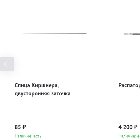
Спица Киршнера,
Распато
двусторонняя заточка
85 ₽
4 200 ₽
Наличие: есть
Наличие: е