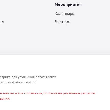
Мероприятия
Календарь
сы
Лекторы
Политика конфиденциальности
Согласие на обработку ПДн
Пользовательское соглашение
етрика для улучшения работы сайта.
зования файлов cookies.
льзовательское соглашение
,
Согласие на рекламные рассылки
.
ексты, изображения, каталоги, таблицы, наименования, любая иная ин
ашении
.
етербург, ул. Кременчугская д. 17 корп.2 лит.А помещение 22-Н). Их 
ы.