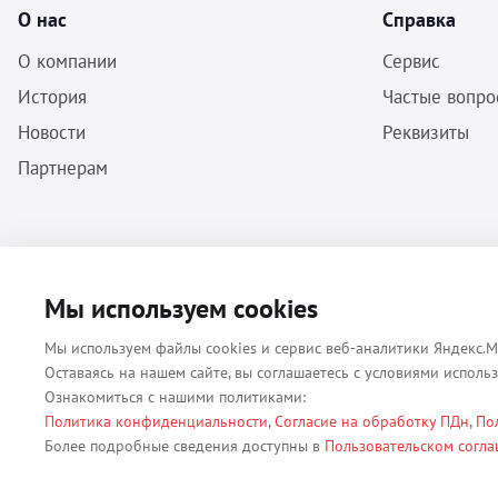
О нас
Справка
О компании
Сервис
История
Частые вопро
Новости
Реквизиты
Партнерам
ООО «Бальф» - Инструменты, оборудование, расходные материалы
Мы используем cookies
для ветеринарии © 2026 Все права защищены.
Мы используем файлы cookies и сервис веб-аналитики Яндекс.М
Оставаясь на нашем сайте, вы соглашаетесь с условиями исполь
Ознакомиться с нашими политиками:
Политика конфиденциальности
,
Согласие на обработку ПДн
,
По
Все материалы, содержащиеся на данном веб-сайте, в том числе - т
Более подробные сведения доступны в
Пользовательском согл
(ОГРН 1079847131825, ИНН 7806376450, юр. адрес 191167 г. Санкт-П
использование без согласия владельца данного веб-сайта запрещен