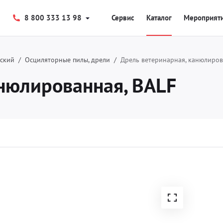
8 800 333 13 98
Сервис
Каталог
Мероприят
еский
Осциляторные пилы, дрели
Дрель ветеринарная, канюлиров
анюлированная, BALF