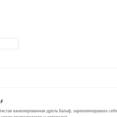
LF
истая канюлированная дрель Бальф, зарекомендовала себя