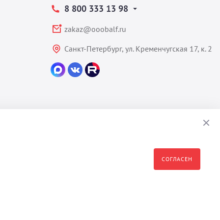
8 800 333 13 98
zakaz@ooobalf.ru
Санкт-Петербург, ул. Кременчугская 17, к. 2
СОГЛАСЕН
формация являются собственностью владельца сайта - ООО "Бальф"
полное или частичное распространение, изменение, копирование,