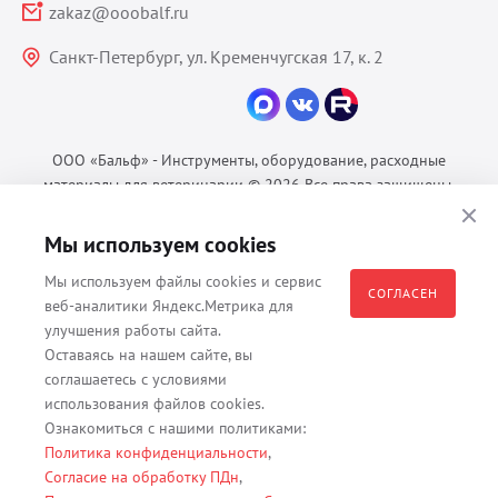
zakaz@ooobalf.ru
Санкт-Петербург, ул. Кременчугская 17, к. 2
ООО «Бальф» - Инструменты, оборудование, расходные
материалы для ветеринарии © 2026 Все права защищены.
Политика конфиденциальности
Мы используем cookies
Согласие на обработку ПДн
Пользовательское соглашение
Мы используем файлы cookies и сервис
СОГЛАСЕН
веб-аналитики Яндекс.Метрика для
улучшения работы сайта.
Оставаясь на нашем сайте, вы
Все материалы, содержащиеся на данном веб-сайте, в том числе -
соглашаетесь с условиями
тексты, изображения, каталоги, таблицы, наименования, любая
использования файлов cookies.
иная информация являются собственностью владельца сайта -
Ознакомиться с нашими политиками:
ООО "Бальф" (ОГРН 1079847131825, ИНН 7806376450, юр. адрес
Политика конфиденциальности
,
191167 г. Санкт-Петербург, ул. Кременчугская д. 17 корп.2 лит.А
Согласие на обработку ПДн
,