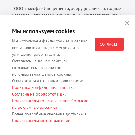
ООО «Бальф» - Инструменты, оборудование, расходные
материалы для ветеринарии © 2026 Все права защищены.
Политика конфиденциальности
Мы используем cookies
Согласие на обработку ПДн
Пользовательское соглашение
Мы используем файлы cookies и сервис
СОГЛАСЕН
веб-аналитики Яндекс.Метрика для
улучшения работы сайта.
Оставаясь на нашем сайте, вы
Все материалы, содержащиеся на данном веб-сайте, в том числе -
соглашаетесь с условиями
тексты, изображения, каталоги, таблицы, наименования, любая
использования файлов cookies.
иная информация являются собственностью владельца сайта -
Ознакомиться с нашими политиками:
ООО "Бальф" (ОГРН 1079847131825, ИНН 7806376450, юр. адрес
Политика конфиденциальности
,
191167 г. Санкт-Петербург, ул. Кременчугская д. 17 корп.2 лит.А
Согласие на обработку ПДн
,
помещение 22-Н). Их полное или частичное распространение,
Пользовательское соглашение
,
Согласие
изменение, копирование, использование без согласия владельца
на рекламные рассылки
.
данного веб-сайта запрещены.
Более подробные сведения доступны в
Пользовательском соглашении
.