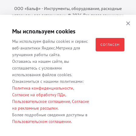
ООО «Бальф» - Инструменты, оборудование, расходные
материалы для ветеринарии © 2026 Все права защищены.
Политика конфиденциальности
Мы используем cookies
Согласие на обработку ПДн
Пользовательское соглашение
Мы используем файлы cookies и сервис
СОГЛАСЕН
веб-аналитики Яндекс.Метрика для
улучшения работы сайта.
Оставаясь на нашем сайте, вы
Все материалы, содержащиеся на данном веб-сайте, в том числе -
соглашаетесь с условиями
тексты, изображения, каталоги, таблицы, наименования, любая
использования файлов cookies.
иная информация являются собственностью владельца сайта -
Ознакомиться с нашими политиками:
ООО "Бальф" (ОГРН 1079847131825, ИНН 7806376450, юр. адрес
Политика конфиденциальности
,
191167 г. Санкт-Петербург, ул. Кременчугская д. 17 корп.2 лит.А
Согласие на обработку ПДн
,
помещение 22-Н). Их полное или частичное распространение,
Пользовательское соглашение
,
Согласие
изменение, копирование, использование без согласия владельца
на рекламные рассылки
.
данного веб-сайта запрещены.
Более подробные сведения доступны в
Пользовательском соглашении
.