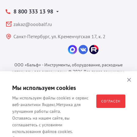
8 800 333 13 98
zakaz@ooobalf.ru
Санкт-Петербург, ул. Кременчугская 17, к. 2
ООО «Бальф» - Инструменты, оборудование, расходные
материалы для ветеринарии © 2026 Все права защищены.
Политика конфиденциальности
Мы используем cookies
Согласие на обработку ПДн
Пользовательское соглашение
Мы используем файлы cookies и сервис
СОГЛАСЕН
веб-аналитики Яндекс.Метрика для
улучшения работы сайта.
Оставаясь на нашем сайте, вы
Все материалы, содержащиеся на данном веб-сайте, в том числе -
соглашаетесь с условиями
тексты, изображения, каталоги, таблицы, наименования, любая
использования файлов cookies.