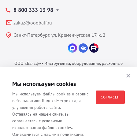
8 800 333 13 98
zakaz@ooobalf.ru
Санкт-Петербург, ул. Кременчугская 17, к. 2
ООО «Бальф» - Инструменты, оборудование, расходные
материалы для ветеринарии © 2026 Все права защищены.
Политика конфиденциальности
Мы используем cookies
Согласие на обработку ПДн
Мы используем файлы cookies и сервис
Пользовательское соглашение
СОГЛАСЕН
веб-аналитики Яндекс.Метрика для
улучшения работы сайта.
Оставаясь на нашем сайте, вы
соглашаетесь с условиями
Все материалы, содержащиеся на данном веб-сайте, в том числе -
использования файлов cookies.
тексты, изображения, каталоги, таблицы, наименования, любая
Ознакомиться с нашими политиками:
иная информация являются собственностью владельца сайта -