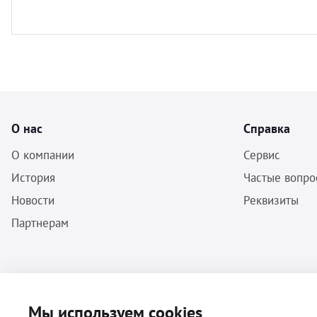
О нас
Справка
О компании
Сервис
История
Частые вопро
Новости
Реквизиты
Партнерам
ООО «Бальф» - Инструменты, оборудование, расходные материалы
Мы используем cookies
для ветеринарии © 2026 Все права защищены.