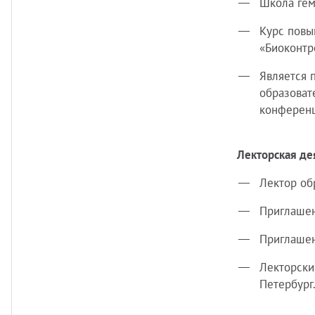
Школа гем
Курс повы
«Биоконтр
Является 
образоват
конференц
Лекторская де
Лектор об
Приглашен
Приглашен
Лекторски
Петербург