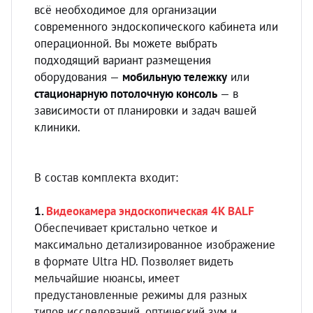
УЗИ с
всё необходимое для организации
современного эндоскопического кабинета или
Разно
операционной. Вы можете выбрать
Разно
подходящий вариант размещения
оборудования —
мобильную тележку
или
стационарную потолочную консоль
— в
зависимости от планировки и задач вашей
клиники.
В состав комплекта входит:
1.
Видеокамера эндоскопическая 4K BALF
Обеспечивает кристально четкое и
максимально детализированное изображение
в формате Ultra HD. Позволяет видеть
мельчайшие нюансы, имеет
предустановленные режимы для разных
типов исследований, оптический зум и