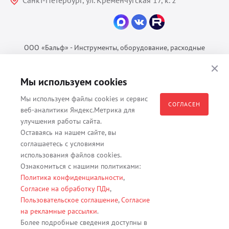
Санкт-Петербург, ул. Кременчугская 17, к. 2
ООО «Бальф» - Инструменты, оборудование, расходные
материалы для ветеринарии © 2026 Все права защищены.
Политика конфиденциальности
Мы используем cookies
Согласие на обработку ПДн
Мы используем файлы cookies и сервис
Пользовательское соглашение
СОГЛАСЕН
веб-аналитики Яндекс.Метрика для
улучшения работы сайта.
Оставаясь на нашем сайте, вы
соглашаетесь с условиями
Все материалы, содержащиеся на данном веб-сайте, в том числе -
использования файлов cookies.
тексты, изображения, каталоги, таблицы, наименования, любая
Ознакомиться с нашими политиками:
иная информация являются собственностью владельца сайта -
Политика конфиденциальности
,
ООО "Бальф" (ОГРН 1079847131825, ИНН 7806376450, юр. адрес
Согласие на обработку ПДн
,
191167 г. Санкт-Петербург, ул. Кременчугская д. 17 корп.2 лит.А
Пользовательское соглашение
,
Согласие
помещение 22-Н). Их полное или частичное распространение,
на рекламные рассылки
.
изменение, копирование, использование без согласия владельца
Более подробные сведения доступны в
данного веб-сайта запрещены.