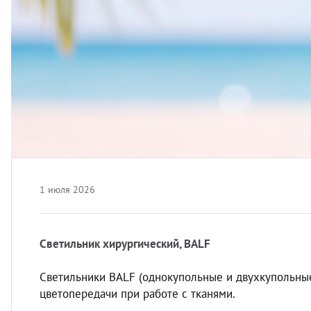
боратория
вости
орудование
мощь покупателю
теринарная литература
ртнерам
оматология
кументы
авматология
ог
1 июля 2026
вный материал
Светильник хирургический, BALF
врология
Светильники BALF (однокупольные и двухкупольные
цветопередачи при работе с тканями.
теринарная мебель