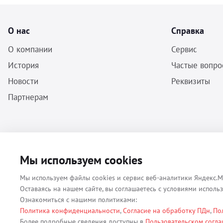
О нас
Справка
О компании
Сервис
История
Частые вопро
Новости
Реквизиты
Партнерам
ООО «Бальф» - Инструменты, оборудование, расходные материалы
Мы используем cookies
для ветеринарии © 2026 Все права защищены.
Мы используем файлы cookies и сервис веб-аналитики Яндекс.М
Оставаясь на нашем сайте, вы соглашаетесь с условиями исполь
Ознакомиться с нашими политиками:
Политика конфиденциальности
,
Согласие на обработку ПДн
,
По
Все материалы, содержащиеся на данном веб-сайте, в том числе - т
Более подробные сведения доступны в
Пользовательском согл
(ОГРН 1079847131825, ИНН 7806376450, юр. адрес 191167 г. Санкт-П