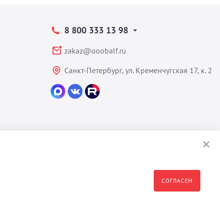
8 800 333 13 98
zakaz@ooobalf.ru
Санкт-Петербург, ул. Кременчугская 17, к. 2
СОГЛАСЕН
формация являются собственностью владельца сайта - ООО "Бальф"
полное или частичное распространение, изменение, копирование,