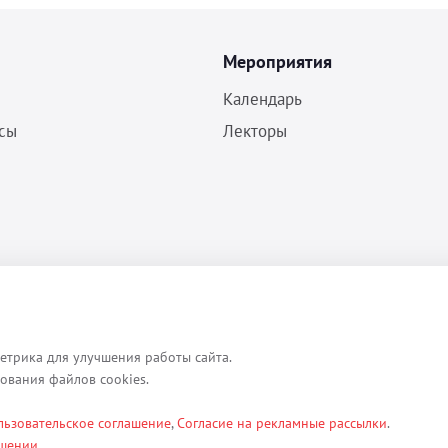
Мероприятия
Календарь
сы
Лекторы
Политика конфиденциальности
Согласие на обработку ПДн
Пользовательское соглашение
етрика для улучшения работы сайта.
зования файлов cookies.
льзовательское соглашение
,
Согласие на рекламные рассылки
.
ексты, изображения, каталоги, таблицы, наименования, любая иная ин
ашении
.
етербург, ул. Кременчугская д. 17 корп.2 лит.А помещение 22-Н). Их 