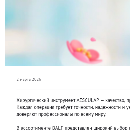
боратория
вости
орудование
мощь покупателю
теринарная литература
ртнерам
оматология
кументы
авматология
ог
2 марта 2026
вный материал
Хирургический инструмент AESCULAP — качество, 
Каждая операция требует точности, надежности и у
врология
доверяют профессионалы по всему миру.
теринарная мебель
В ассортименте BALF представлен широкий выбор 