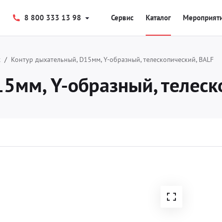
8 800 333 13 98
Сервис
Каталог
Мероприят
х
Контур дыхательный, D15мм, Y-образный, телескопический, BALF
5мм, Y-образный, телеск