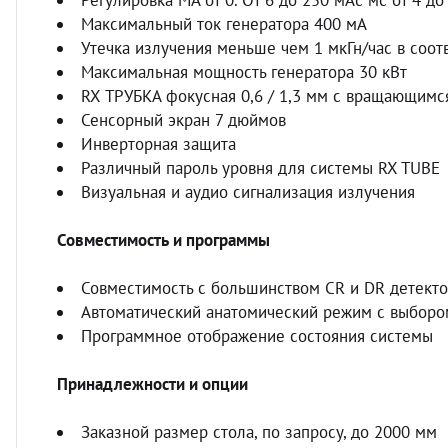
Регулировка МА от 0. От 6 до 250 мАс мс от 4 до
Максимальный ток генератора 400 мА
Утечка излучения меньше чем 1 мкГн/час в соотв
Максимальная мощность генератора 30 кВт
RX ТРУБКА фокусная 0,6 / 1,3 мм с вращающим
Сенсорный экран 7 дюймов
Инверторная защита
Различный пароль уровня для системы RX TUBE
Визуальная и аудио сигнализация излучения
Совместимость и программы
Совместимость с большинством CR и DR детект
Автоматический анатомический режим с выборо
Программное отображение состояния системы
Принадлежности и опции
Заказной размер стола, по запросу, до 2000 мм