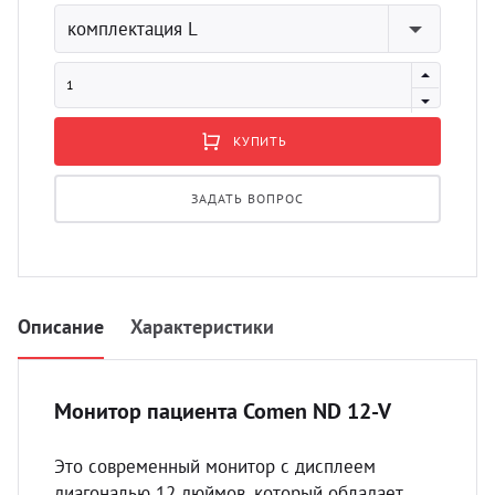
УЗИ с
комплектация L
Разно
Разно
КУПИТЬ
ЗАДАТЬ ВОПРОС
Описание
Характеристики
Монитор пациента Comen ND 12-V
Это современный монитор с дисплеем
диагональю 12 дюймов, который обладает