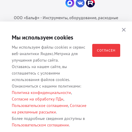
ООО «Бальф» - Инструменты, оборудование, расходные
материалы для ветеринарии © 2026 Все права защищены.
Политика конфиденциальности
Мы используем cookies
Согласие на обработку ПДн
Мы используем файлы cookies и сервис
Пользовательское соглашение
СОГЛАСЕН
веб-аналитики Яндекс.Метрика для
улучшения работы сайта.
Оставаясь на нашем сайте, вы
соглашаетесь с условиями
Все материалы, содержащиеся на данном веб-сайте, в том числе -
использования файлов cookies.
тексты, изображения, каталоги, таблицы, наименования, любая
Ознакомиться с нашими политиками:
иная информация являются собственностью владельца сайта -
Политика конфиденциальности
,
ООО "Бальф" (ОГРН 1079847131825, ИНН 7806376450, юр. адрес
Согласие на обработку ПДн
,
191167 г. Санкт-Петербург, ул. Кременчугская д. 17 корп.2 лит.А
Пользовательское соглашение
,
Согласие
помещение 22-Н). Их полное или частичное распространение,
на рекламные рассылки
.
изменение, копирование, использование без согласия владельца
Более подробные сведения доступны в
данного веб-сайта запрещены.
Пользовательском соглашении
.