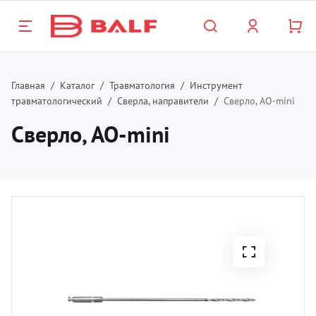
Назад
Назад
Назад
Назад
Назад
Н
Н
Н
Н
Н
Н
Н
Н
Н
Н
Н
Главная
Каталог
Травматология
Инструмент
травматологический
Сверла, направители
Сверло, АО-mini
талог
роприятия
нас
Госп
Хиру
Офта
Лабо
Обор
Стом
Трав
Шовн
Невр
Вете
Лект
Сверло, АО-mini
800 333 13 98
нкт-Петербург и прочие регионы
спитальная продукция
лендарь
компании
Бахил
Зажим
Инстр
Лабор
Нарко
Обору
TPLO
PGA (
Инстр
Столы
Кален
812 509 63 93
сква и Московская область
опер
зинфекция
кторы
тория
Иглод
Обору
Тесты
Респи
Инстр
Плас
PGLA9
Транс
Тележ
Лект
аснодар
Биопс
рургия
рвис
Ножн
Расхо
Реаге
Медиц
Винт
PDX (
Боры
Стойк
Бумаг
тальмология
квизиты
Пинц
Конте
Монит
Инстр
PGC25
Разно
Венти