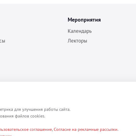
Мероприятия
Календарь
сы
Лекторы
Политика конфиденциальности
Согласие на обработку ПДн
Пользовательское соглашение
етрика для улучшения работы сайта.
зования файлов cookies.
льзовательское соглашение
,
Согласие на рекламные рассылки
.
ексты, изображения, каталоги, таблицы, наименования, любая иная ин