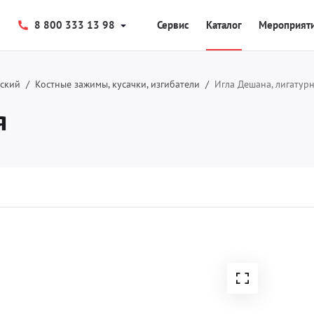
8 800 333 13 98
Сервис
Каталог
Мероприят
еский
Костные зажимы, кусачки, изгибатели
Игла Дешана, лигатур
я