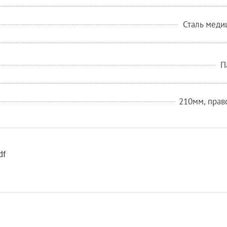
Сталь меди
П
210мм, прав
df