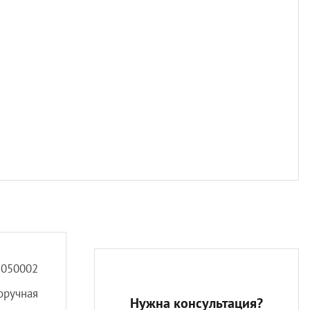
Разно
8050002
оручная
Нужна консультация?