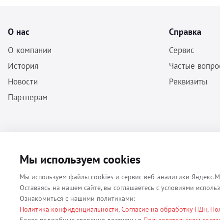
О нас
Справка
О компании
Сервис
История
Частые вопро
Новости
Реквизиты
Партнерам
ООО «Бальф» - Инструменты, оборудование, расходные материалы
Мы используем cookies
для ветеринарии © 2026 Все права защищены.
Мы используем файлы cookies и сервис веб-аналитики Яндекс.М
Оставаясь на нашем сайте, вы соглашаетесь с условиями исполь
Ознакомиться с нашими политиками:
Политика конфиденциальности
,
Согласие на обработку ПДн
,
По
Все материалы, содержащиеся на данном веб-сайте, в том числе - т