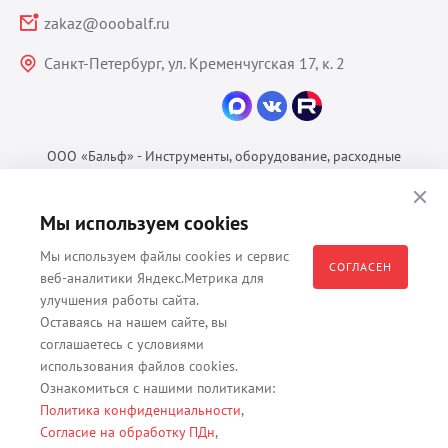
zakaz@ooobalf.ru
Санкт-Петербург, ул. Кременчугская 17, к. 2
ООО «Бальф» - Инструменты, оборудование, расходные
материалы для ветеринарии © 2026 Все права защищены.
Политика конфиденциальности
Мы используем cookies
Согласие на обработку ПДн
Мы используем файлы cookies и сервис
Пользовательское соглашение
СОГЛАСЕН
веб-аналитики Яндекс.Метрика для
улучшения работы сайта.
Оставаясь на нашем сайте, вы
соглашаетесь с условиями
Все материалы, содержащиеся на данном веб-сайте, в том числе -
использования файлов cookies.
тексты, изображения, каталоги, таблицы, наименования, любая
Ознакомиться с нашими политиками:
иная информация являются собственностью владельца сайта -
Политика конфиденциальности
,
ООО "Бальф" (ОГРН 1079847131825, ИНН 7806376450, юр. адрес
Согласие на обработку ПДн
,
191167 г. Санкт-Петербург, ул. Кременчугская д. 17 корп.2 лит.А