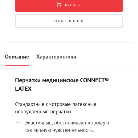
УЗИ с
КУПИТЬ
Разно
ЗАДАТЬ ВОПРОС
Разно
Описание
Характеристики
Перчатки медицинские CONNECT®
LATEX
Стандартные смотровые латексные
неопудренные перчатки
Эластичные, обеспечивают хорошую
тактильную чувствительность.