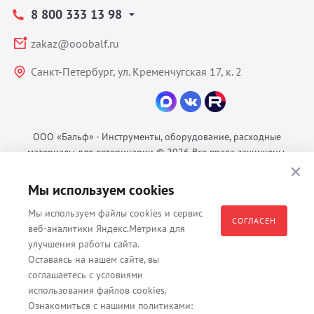
8 800 333 13 98
zakaz@ooobalf.ru
Санкт-Петербург, ул. Кременчугская 17, к. 2
ООО «Бальф» - Инструменты, оборудование, расходные
материалы для ветеринарии © 2026 Все права защищены.
Политика конфиденциальности
Мы используем cookies
Согласие на обработку ПДн
Пользовательское соглашение
Мы используем файлы cookies и сервис
СОГЛАСЕН
веб-аналитики Яндекс.Метрика для
улучшения работы сайта.
Оставаясь на нашем сайте, вы
Все материалы, содержащиеся на данном веб-сайте, в том числе -
соглашаетесь с условиями
тексты, изображения, каталоги, таблицы, наименования, любая
использования файлов cookies.
иная информация являются собственностью владельца сайта -
Ознакомиться с нашими политиками: