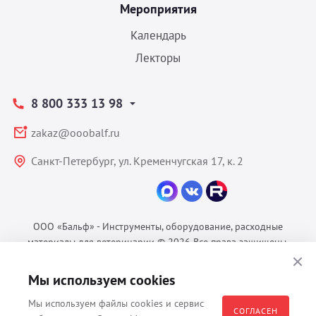
Мероприятия
Календарь
Лекторы
8 800 333 13 98
zakaz@ooobalf.ru
Санкт-Петербург, ул. Кременчугская 17, к. 2
ООО «Бальф» - Инструменты, оборудование, расходные
материалы для ветеринарии © 2026 Все права защищены.
Политика конфиденциальности
Мы используем cookies
Согласие на обработку ПДн
Пользовательское соглашение
Мы используем файлы cookies и сервис
СОГЛАСЕН