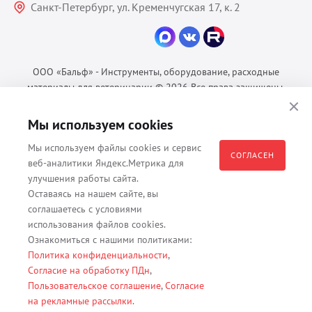
Санкт-Петербург, ул. Кременчугская 17, к. 2
ООО «Бальф» - Инструменты, оборудование, расходные
материалы для ветеринарии © 2026 Все права защищены.
Политика конфиденциальности
Мы используем cookies
Согласие на обработку ПДн
Пользовательское соглашение
Мы используем файлы cookies и сервис
СОГЛАСЕН
веб-аналитики Яндекс.Метрика для
улучшения работы сайта.
Оставаясь на нашем сайте, вы
Все материалы, содержащиеся на данном веб-сайте, в том числе -
соглашаетесь с условиями
тексты, изображения, каталоги, таблицы, наименования, любая
использования файлов cookies.
иная информация являются собственностью владельца сайта -
Ознакомиться с нашими политиками:
ООО "Бальф" (ОГРН 1079847131825, ИНН 7806376450, юр. адрес
Политика конфиденциальности
,
191167 г. Санкт-Петербург, ул. Кременчугская д. 17 корп.2 лит.А
Согласие на обработку ПДн
,
помещение 22-Н). Их полное или частичное распространение,
Пользовательское соглашение
,
Согласие
изменение, копирование, использование без согласия владельца
на рекламные рассылки
.