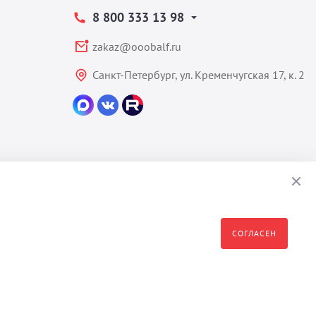
8 800 333 13 98
zakaz@ooobalf.ru
Санкт-Петербург, ул. Кременчугская 17, к. 2
СОГЛАСЕН
формация являются собственностью владельца сайта - ООО "Бальф"
полное или частичное распространение, изменение, копирование,