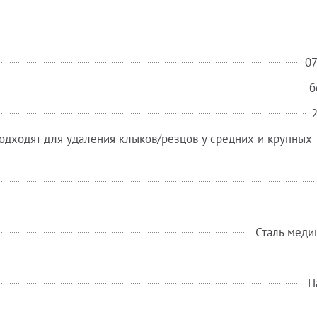
0
б
одходят для удаления клыков/резцов у средних и крупных
Сталь меди
П