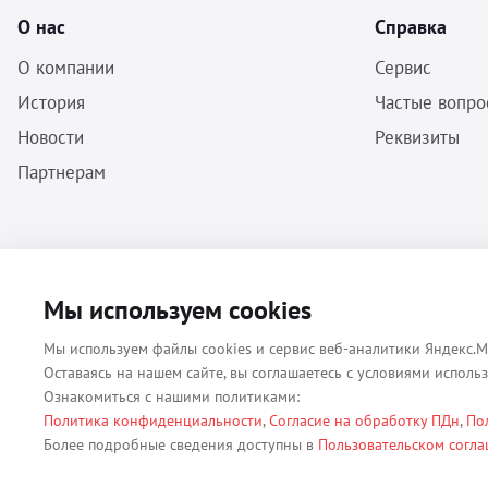
О нас
Справка
О компании
Сервис
История
Частые вопро
Новости
Реквизиты
Партнерам
ООО «Бальф» - Инструменты, оборудование, расходные материалы
Мы используем cookies
для ветеринарии © 2026 Все права защищены.
Мы используем файлы cookies и сервис веб-аналитики Яндекс.М
Оставаясь на нашем сайте, вы соглашаетесь с условиями исполь
Ознакомиться с нашими политиками:
Политика конфиденциальности
,
Согласие на обработку ПДн
,
По
Все материалы, содержащиеся на данном веб-сайте, в том числе - т
Более подробные сведения доступны в
Пользовательском согл
(ОГРН 1079847131825, ИНН 7806376450, юр. адрес 191167 г. Санкт-П
использование без согласия владельца данного веб-сайта запрещен