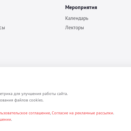
Мероприятия
Календарь
сы
Лекторы
Политика конфиденциальности
Согласие на обработку ПДн
Пользовательское соглашение
етрика для улучшения работы сайта.
зования файлов cookies.
льзовательское соглашение
,
Согласие на рекламные рассылки
.
ексты, изображения, каталоги, таблицы, наименования, любая иная ин
ашении
.
етербург, ул. Кременчугская д. 17 корп.2 лит.А помещение 22-Н). Их 
ы.