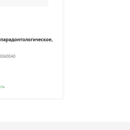
 парадонтологическое,
й
2060040
сть