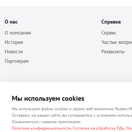
О нас
Справка
О компании
Сервис
История
Частые вопро
Новости
Реквизиты
Партнерам
ООО «Бальф» - Инструменты, оборудование, расходные материалы
Мы используем cookies
для ветеринарии © 2026 Все права защищены.
Мы используем файлы cookies и сервис веб-аналитики Яндекс.М
Оставаясь на нашем сайте, вы соглашаетесь с условиями исполь
Ознакомиться с нашими политиками:
Политика конфиденциальности
,
Согласие на обработку ПДн
,
По
Все материалы, содержащиеся на данном веб-сайте, в том числе - т