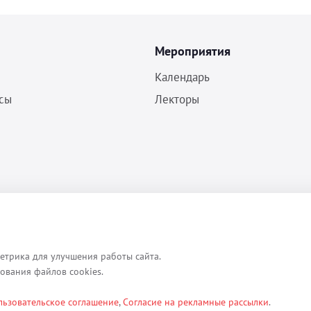
Мероприятия
Календарь
сы
Лекторы
Политика конфиденциальности
Согласие на обработку ПДн
Пользовательское соглашение
етрика для улучшения работы сайта.
зования файлов cookies.
льзовательское соглашение
,
Согласие на рекламные рассылки
.
ексты, изображения, каталоги, таблицы, наименования, любая иная ин