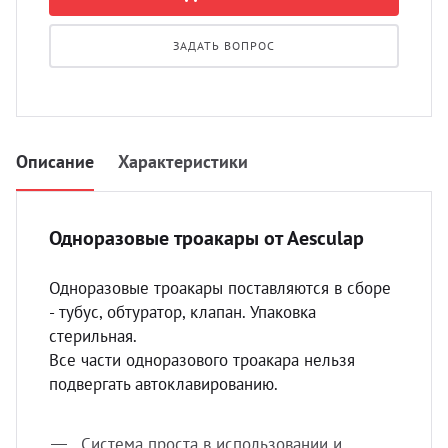
УЗИ 
Разно
ЗАДАТЬ ВОПРОС
Разно
Описание
Характеристики
Одноразовые троакары от Aesculap
Одноразовые троакары поставляются в сборе
- тубус, обтуратор, клапан. Упаковка
стерильная.
Все части одноразового троакара нельзя
подвергать автоклавированию.
Система проста в использовании и