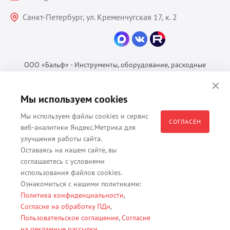
Санкт-Петербург, ул. Кременчугская 17, к. 2
ООО «Бальф» - Инструменты, оборудование, расходные
материалы для ветеринарии © 2026 Все права защищены.
Политика конфиденциальности
Мы используем cookies
Согласие на обработку ПДн
Мы используем файлы cookies и сервис
Пользовательское соглашение
СОГЛАСЕН
веб-аналитики Яндекс.Метрика для
улучшения работы сайта.
Оставаясь на нашем сайте, вы
соглашаетесь с условиями
Все материалы, содержащиеся на данном веб-сайте, в том числе -
использования файлов cookies.
тексты, изображения, каталоги, таблицы, наименования, любая
Ознакомиться с нашими политиками:
иная информация являются собственностью владельца сайта -
Политика конфиденциальности
,
ООО "Бальф" (ОГРН 1079847131825, ИНН 7806376450, юр. адрес
Согласие на обработку ПДн
,
191167 г. Санкт-Петербург, ул. Кременчугская д. 17 корп.2 лит.А
Пользовательское соглашение
,
Согласие
помещение 22-Н). Их полное или частичное распространение,
на рекламные рассылки
.