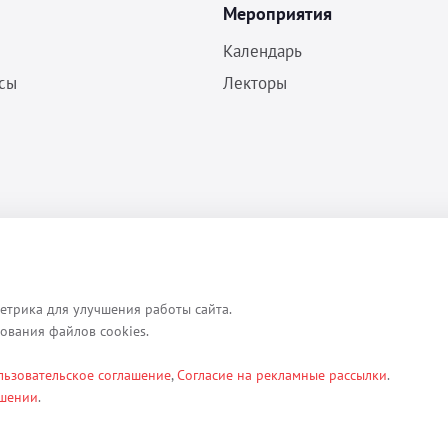
Мероприятия
Календарь
сы
Лекторы
Политика конфиденциальности
Согласие на обработку ПДн
Пользовательское соглашение
етрика для улучшения работы сайта.
зования файлов cookies.
льзовательское соглашение
,
Согласие на рекламные рассылки
.
ексты, изображения, каталоги, таблицы, наименования, любая иная ин
ашении
.
етербург, ул. Кременчугская д. 17 корп.2 лит.А помещение 22-Н). Их 
ы.