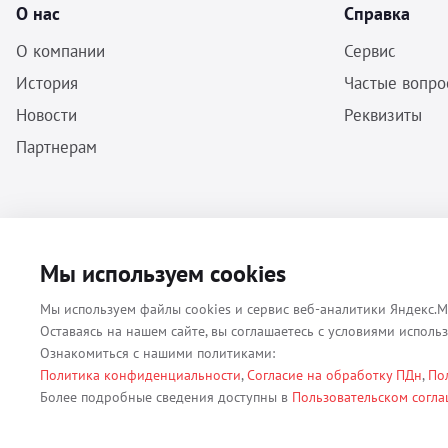
О нас
Справка
О компании
Сервис
История
Частые вопро
Новости
Реквизиты
Партнерам
ООО «Бальф» - Инструменты, оборудование, расходные материалы
Мы используем cookies
для ветеринарии © 2026 Все права защищены.
Мы используем файлы cookies и сервис веб-аналитики Яндекс.М
Оставаясь на нашем сайте, вы соглашаетесь с условиями исполь
Ознакомиться с нашими политиками:
Политика конфиденциальности
,
Согласие на обработку ПДн
,
По
Все материалы, содержащиеся на данном веб-сайте, в том числе - т
Более подробные сведения доступны в
Пользовательском согл
(ОГРН 1079847131825, ИНН 7806376450, юр. адрес 191167 г. Санкт-П
использование без согласия владельца данного веб-сайта запрещен