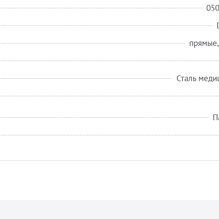
05
прямые,
Сталь меди
П