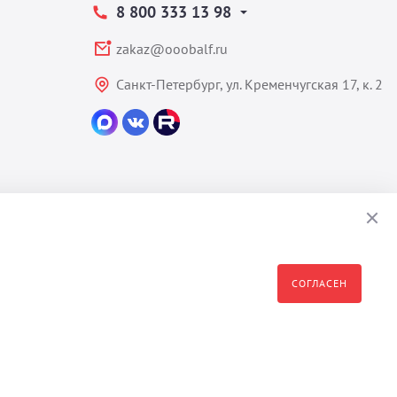
8 800 333 13 98
zakaz@ooobalf.ru
Санкт-Петербург, ул. Кременчугская 17, к. 2
СОГЛАСЕН
формация являются собственностью владельца сайта - ООО "Бальф"
полное или частичное распространение, изменение, копирование,