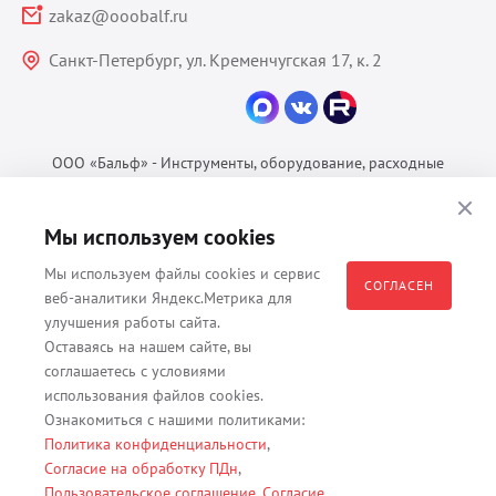
zakaz@ooobalf.ru
Санкт-Петербург, ул. Кременчугская 17, к. 2
ООО «Бальф» - Инструменты, оборудование, расходные
материалы для ветеринарии © 2026 Все права защищены.
Политика конфиденциальности
Мы используем cookies
Согласие на обработку ПДн
Мы используем файлы cookies и сервис
Пользовательское соглашение
СОГЛАСЕН
веб-аналитики Яндекс.Метрика для
улучшения работы сайта.
Оставаясь на нашем сайте, вы
соглашаетесь с условиями
Все материалы, содержащиеся на данном веб-сайте, в том числе -
использования файлов cookies.
тексты, изображения, каталоги, таблицы, наименования, любая
Ознакомиться с нашими политиками:
иная информация являются собственностью владельца сайта -
Политика конфиденциальности
,
ООО "Бальф" (ОГРН 1079847131825, ИНН 7806376450, юр. адрес
Согласие на обработку ПДн
,
191167 г. Санкт-Петербург, ул. Кременчугская д. 17 корп.2 лит.А
Пользовательское соглашение
,
Согласие