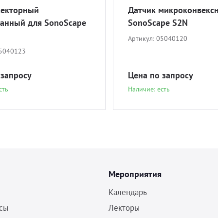
секторный
Датчик микроконвекс
анный для SonoScape
SonoScape S2N
Артикул:
05040120
5040123
 запросу
Цена по запросу
сть
Наличие: есть
Мероприятия
Календарь
сы
Лекторы