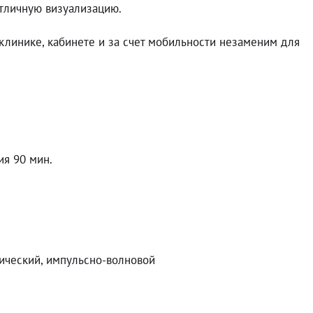
тличную визуализацию.
линике, кабинете и за счет мобильности незаменим для
я 90 мин.
тический, импульсно-волновой