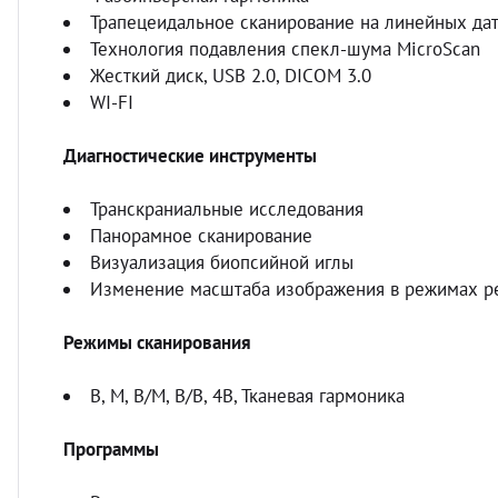
Трапецеидальное сканирование на линейных да
Технология подавления спекл-шума MicroScan
Жесткий диск, USB 2.0, DICOM 3.0
WI-FI
Диагностические инструменты
Транскраниальные исследования
Панорамное сканирование
Визуализация биопсийной иглы
Изменение масштаба изображения в режимах ре
Режимы сканирования
В, М, В/М, В/В, 4В, Тканевая гармоника
Программы