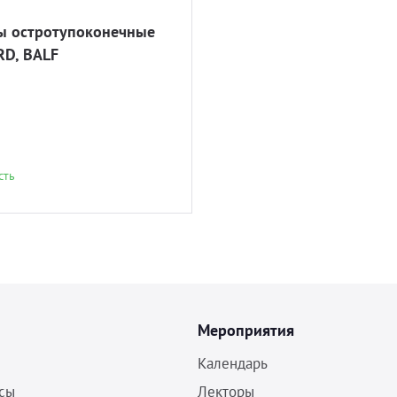
 остротупоконечные
D, BALF
сть
Мероприятия
Календарь
сы
Лекторы