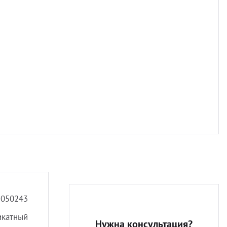
Разно
2050243
икатный
Нужна консультация?