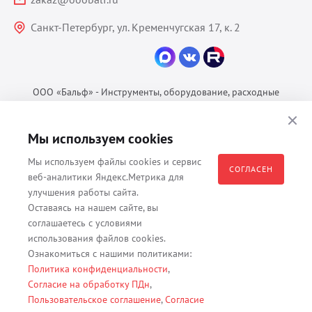
Санкт-Петербург, ул. Кременчугская 17, к. 2
ООО «Бальф» - Инструменты, оборудование, расходные
материалы для ветеринарии © 2026 Все права защищены.
Политика конфиденциальности
Мы используем cookies
Согласие на обработку ПДн
Мы используем файлы cookies и сервис
Пользовательское соглашение
СОГЛАСЕН
веб-аналитики Яндекс.Метрика для
улучшения работы сайта.
Оставаясь на нашем сайте, вы
соглашаетесь с условиями
Все материалы, содержащиеся на данном веб-сайте, в том числе -
использования файлов cookies.
тексты, изображения, каталоги, таблицы, наименования, любая
Ознакомиться с нашими политиками:
иная информация являются собственностью владельца сайта -
Политика конфиденциальности
,
ООО "Бальф" (ОГРН 1079847131825, ИНН 7806376450, юр. адрес
Согласие на обработку ПДн
,
191167 г. Санкт-Петербург, ул. Кременчугская д. 17 корп.2 лит.А
Пользовательское соглашение
,
Согласие
помещение 22-Н). Их полное или частичное распространение,