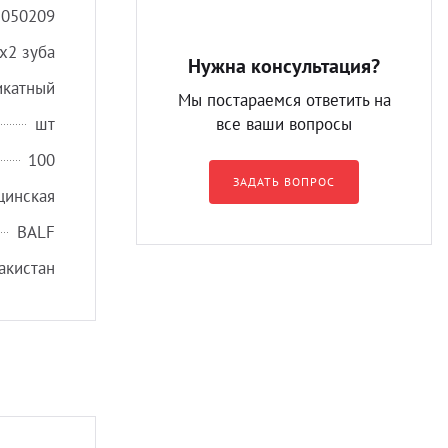
2050209
х2 зуба
Нужна консультация?
икатный
Мы постараемся ответить на
шт
все ваши вопросы
100
ЗАДАТЬ ВОПРОС
цинская
BALF
акистан