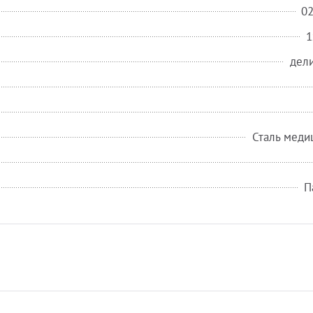
0
1
дел
Сталь меди
П