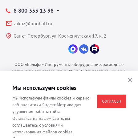
8 800 333 13 98
zakaz@ooobalf.ru
Санкт-Петербург, ул. Кременчугская 17, к. 2
ООО «Бальф» - Инструменты, оборудование, расходные
материалы для ветеринарии © 2026 Все права защищены.
Политика конфиденциальности
Мы используем cookies
Согласие на обработку ПДн
Пользовательское соглашение
Мы используем файлы cookies и сервис
СОГЛАСЕН
веб-аналитики Яндекс.Метрика для
улучшения работы сайта.
Оставаясь на нашем сайте, вы
Все материалы, содержащиеся на данном веб-сайте, в том числе -
соглашаетесь с условиями
тексты, изображения, каталоги, таблицы, наименования, любая
использования файлов cookies.
иная информация являются собственностью владельца сайта -