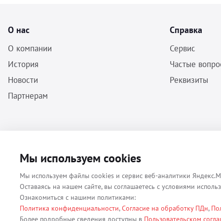
О нас
Справка
О компании
Сервис
История
Частые вопро
Новости
Реквизиты
Партнерам
ООО «Бальф» - Инструменты, оборудование, расходные материалы
Мы используем cookies
для ветеринарии © 2026 Все права защищены.
Мы используем файлы cookies и сервис веб-аналитики Яндекс.М
Оставаясь на нашем сайте, вы соглашаетесь с условиями исполь
Ознакомиться с нашими политиками:
Политика конфиденциальности
,
Согласие на обработку ПДн
,
По
Все материалы, содержащиеся на данном веб-сайте, в том числе - т
Более подробные сведения доступны в
Пользовательском согл
(ОГРН 1079847131825, ИНН 7806376450, юр. адрес 191167 г. Санкт-П