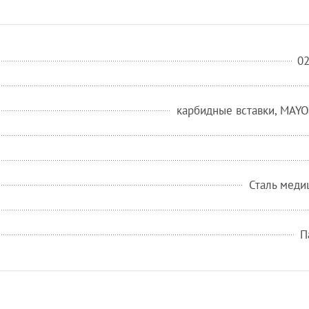
0
карбидные вставки, MAY
Сталь меди
П