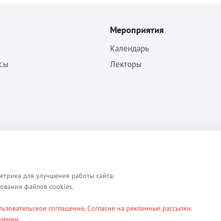
Мероприятия
Календарь
сы
Лекторы
Политика конфиденциальности
Согласие на обработку ПДн
Пользовательское соглашение
етрика для улучшения работы сайта.
зования файлов cookies.
льзовательское соглашение
,
Согласие на рекламные рассылки
.
ексты, изображения, каталоги, таблицы, наименования, любая иная ин
ашении
.
етербург, ул. Кременчугская д. 17 корп.2 лит.А помещение 22-Н). Их 