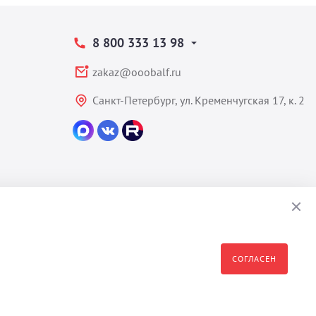
8 800 333 13 98
zakaz@ooobalf.ru
Санкт-Петербург, ул. Кременчугская 17, к. 2
СОГЛАСЕН
формация являются собственностью владельца сайта - ООО "Бальф"
полное или частичное распространение, изменение, копирование,