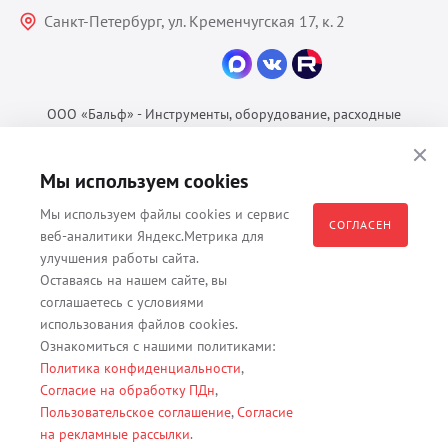
Санкт-Петербург, ул. Кременчугская 17, к. 2
ООО «Бальф» - Инструменты, оборудование, расходные
материалы для ветеринарии © 2026 Все права защищены.
Политика конфиденциальности
Мы используем cookies
Согласие на обработку ПДн
Мы используем файлы cookies и сервис
Пользовательское соглашение
СОГЛАСЕН
веб-аналитики Яндекс.Метрика для
улучшения работы сайта.
Оставаясь на нашем сайте, вы
соглашаетесь с условиями
Все материалы, содержащиеся на данном веб-сайте, в том числе -
использования файлов cookies.
тексты, изображения, каталоги, таблицы, наименования, любая
Ознакомиться с нашими политиками:
иная информация являются собственностью владельца сайта -
Политика конфиденциальности
,
ООО "Бальф" (ОГРН 1079847131825, ИНН 7806376450, юр. адрес
Согласие на обработку ПДн
,
191167 г. Санкт-Петербург, ул. Кременчугская д. 17 корп.2 лит.А
Пользовательское соглашение
,
Согласие
помещение 22-Н). Их полное или частичное распространение,
на рекламные рассылки
.
изменение, копирование, использование без согласия владельца