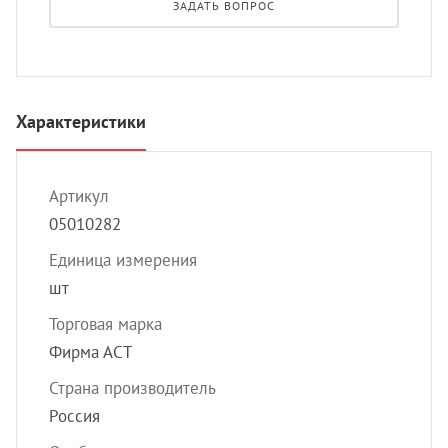
ЗАДАТЬ ВОПРОС
УЗИ с
Разно
Разно
Характеристики
Артикул
05010282
Единица измерения
шт
Торговая марка
Фирма АСТ
Страна производитель
Россия