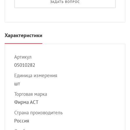
ЗАДАТЬ ВОПРОС
УЗИ с
Разно
Разно
Характеристики
Артикул
05010282
Единица измерения
шт
Торговая марка
Фирма АСТ
Страна производитель
Россия