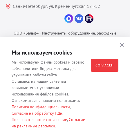
Санкт-Петербург, ул. Кременчугская 17, к. 2
ООО «Бальф» - Инструменты, оборудование, расходные
материалы для ветеринарии © 2026 Все права защищены.
Политика конфиденциальности
Мы используем cookies
Согласие на обработку ПДн
Мы используем файлы cookies и сервис
Пользовательское соглашение
СОГЛАСЕН
веб-аналитики Яндекс.Метрика для
улучшения работы сайта.
Оставаясь на нашем сайте, вы
соглашаетесь с условиями
Все материалы, содержащиеся на данном веб-сайте, в том числе -
использования файлов cookies.
тексты, изображения, каталоги, таблицы, наименования, любая
Ознакомиться с нашими политиками:
иная информация являются собственностью владельца сайта -
Политика конфиденциальности
,
ООО "Бальф" (ОГРН 1079847131825, ИНН 7806376450, юр. адрес
Согласие на обработку ПДн
,
191167 г. Санкт-Петербург, ул. Кременчугская д. 17 корп.2 лит.А
Пользовательское соглашение
,
Согласие
помещение 22-Н). Их полное или частичное распространение,
на рекламные рассылки
.
изменение, копирование, использование без согласия владельца