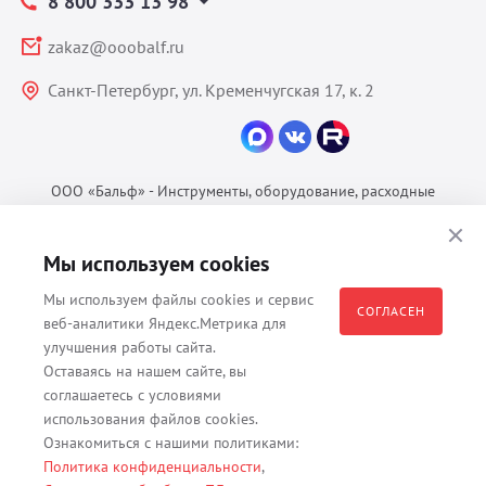
8 800 333 13 98
zakaz@ooobalf.ru
Санкт-Петербург, ул. Кременчугская 17, к. 2
ООО «Бальф» - Инструменты, оборудование, расходные
материалы для ветеринарии © 2026 Все права защищены.
Политика конфиденциальности
Мы используем cookies
Согласие на обработку ПДн
Мы используем файлы cookies и сервис
Пользовательское соглашение
СОГЛАСЕН
веб-аналитики Яндекс.Метрика для
улучшения работы сайта.
Оставаясь на нашем сайте, вы
соглашаетесь с условиями
Все материалы, содержащиеся на данном веб-сайте, в том числе -
использования файлов cookies.
тексты, изображения, каталоги, таблицы, наименования, любая
Ознакомиться с нашими политиками:
иная информация являются собственностью владельца сайта -
Политика конфиденциальности
,
ООО "Бальф" (ОГРН 1079847131825, ИНН 7806376450, юр. адрес