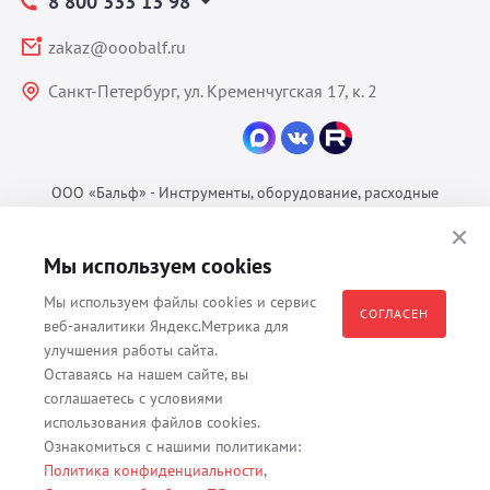
8 800 333 13 98
zakaz@ooobalf.ru
Санкт-Петербург, ул. Кременчугская 17, к. 2
ООО «Бальф» - Инструменты, оборудование, расходные
материалы для ветеринарии © 2026 Все права защищены.
Политика конфиденциальности
Мы используем cookies
Согласие на обработку ПДн
Мы используем файлы cookies и сервис
Пользовательское соглашение
СОГЛАСЕН
веб-аналитики Яндекс.Метрика для
улучшения работы сайта.
Оставаясь на нашем сайте, вы
соглашаетесь с условиями
Все материалы, содержащиеся на данном веб-сайте, в том числе -
использования файлов cookies.
тексты, изображения, каталоги, таблицы, наименования, любая
Ознакомиться с нашими политиками:
иная информация являются собственностью владельца сайта -
Политика конфиденциальности
,
ООО "Бальф" (ОГРН 1079847131825, ИНН 7806376450, юр. адрес