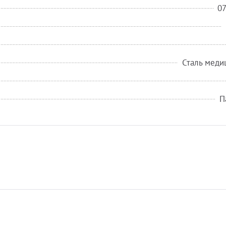
0
Сталь меди
П