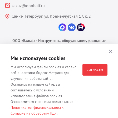
zakaz@ooobalf.ru
Санкт-Петербург, ул. Кременчугская 17, к. 2
ООО «Бальф» - Инструменты, оборудование, расходные
материалы для ветеринарии © 2026 Все права защищены.
Политика конфиденциальности
Мы используем cookies
Согласие на обработку ПДн
Мы используем файлы cookies и сервис
Пользовательское соглашение
СОГЛАСЕН
веб-аналитики Яндекс.Метрика для
улучшения работы сайта.
Оставаясь на нашем сайте, вы
соглашаетесь с условиями
Все материалы, содержащиеся на данном веб-сайте, в том числе -
использования файлов cookies.
тексты, изображения, каталоги, таблицы, наименования, любая
Ознакомиться с нашими политиками:
иная информация являются собственностью владельца сайта -
Политика конфиденциальности
,
ООО "Бальф" (ОГРН 1079847131825, ИНН 7806376450, юр. адрес
Согласие на обработку ПДн
,
191167 г. Санкт-Петербург, ул. Кременчугская д. 17 корп.2 лит.А