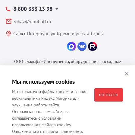
8 800 333 13 98
zakaz@ooobalf.ru
Санкт-Петербург, ул. Кременчугская 17, к. 2
ООО «Бальф» - Инструменты, оборудование, расходные
материалы для ветеринарии © 2026 Все права защищены.
Политика конфиденциальности
Мы используем cookies
Согласие на обработку ПДн
Мы используем файлы cookies и сервис
Пользовательское соглашение
СОГЛАСЕН
веб-аналитики Яндекс.Метрика для
улучшения работы сайта.
Оставаясь на нашем сайте, вы
соглашаетесь с условиями
Все материалы, содержащиеся на данном веб-сайте, в том числе -
использования файлов cookies.
тексты, изображения, каталоги, таблицы, наименования, любая
Ознакомиться с нашими политиками:
иная информация являются собственностью владельца сайта -